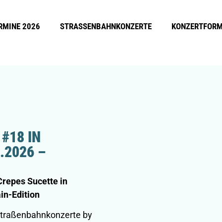
RMINE 2026
STRASSENBAHNKONZERTE
KONZERTFOR
8 IN B
026 – N
repes Sucette in
in-Edition
 Straßenbahnkonzerte by