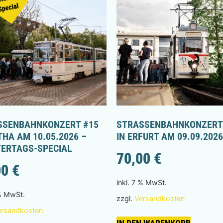
SENBAHNKONZERT #15 I
STRASSENBAHNKONZERT #
HA AM 10.05.2026 –
N ERFURT AM 09.09.2026
ERTAGS-SPECIAL
70,00
€
00
€
inkl. 7 % MwSt.
 % MwSt.
zzgl.
Versandkosten
ersandkosten