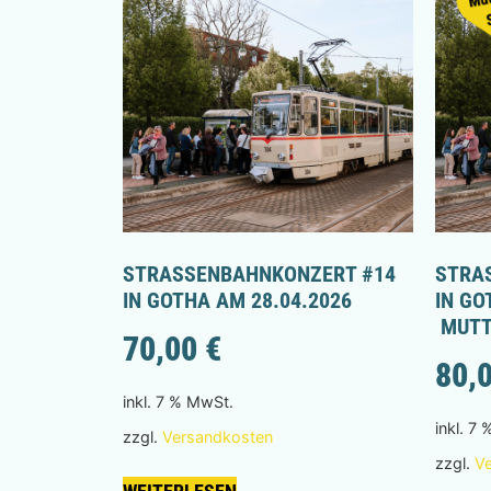
STRASSENBAHNKONZERT #14 I
STRAS
N GOTHA AM 28.04.2026
N GOT
MUTT
70,00
€
80,
inkl. 7 % MwSt.
inkl. 7
zzgl.
Versandkosten
zzgl.
V